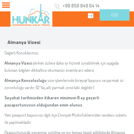
+90 850 840 64 14
USD
Almanya Vizesi
Değerli Konuklarımız;
Almanya Vizesi
alırken sizlere daha iyi hizmet sunabilmek için aşağıda
bulunan bilgileri dikkatlice okumanızı önemle arz ederiz.
Almanya Konsolosluğu
vize işlemlerinde bireysel başvuru ve parmak izi
zorunluluğu vardır. (12 Yaş altı parmak izine tabi değildir.)
Seyahat tarihinizden itibaren minimum 6 ay geçerli
pasaportunuzun olduğundan emin olunuz
.
Yeni pasaport başvurusu ilgili ilçe Emniyet Müdürlüklerinden randevu sistemi
ile yapılmaktadır.
Pasaportunuzda yıpranma, yırtılma ve sıvı teması tespit edildiğinde Almanya