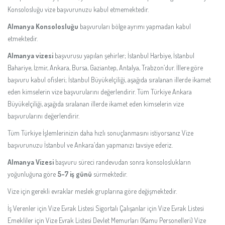
Konsolosluğu vize başvurunuzu kabul etmemektedir.
Almanya Konsolosluğu
başvuruları bölge ayrımı yapmadan kabul
etmektedir.
Almanya vizesi
başvurusu yapılan şehirler; İstanbul Harbiye, İstanbul
Bahariye, İzmir, Ankara, Bursa, Gaziantep, Antalya, Trabzon’dur. İllere göre
başvuru kabul ofisleri; İstanbul Büyükelçiliği, aşağıda sıralanan illerde ikamet
eden kimselerin vize başvurularını değerlendirir. Tüm Türkiye Ankara
Büyükelçiliği, aşağıda sıralanan illerde ikamet eden kimselerin vize
başvurularını değerlendirir.
Tüm Türkiye İşlemlerinizin daha hızlı sonuçlanmasını istiyorsanız Vize
başvurunuzu İstanbul ve Ankara’dan yapmanızı tavsiye ederiz.
Almanya Vizesi
başvuru süreci randevudan sonra konsoloslukların
yoğunluğuna göre
5-7 iş günü
sürmektedir.
Vize için gerekli evraklar meslek gruplarına göre değişmektedir.
İş Verenler için Vize Evrak Listesi Sigortalı Çalışanlar için Vize Evrak Listesi
Emekliler için Vize Evrak Listesi Devlet Memurları (Kamu Personelleri) Vize