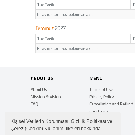
Tur Tarihi
T
Bu ay için turumuz bulunmamaktadır.
Temmuz
2027
Tur Tarihi
T
Bu ay için turumuz bulunmamaktadır.
ABOUT US
MENU
About Us
Terms of Use
Mission & Vision
Privacy Policy
FAQ
Cancellation and Refund
Conditions
Campaign
Kişisel Verilerin Korunması, Gizlilik Politikası ve
Çerez (Cookie) Kullanımı İlkeleri hakkında